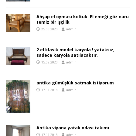
Ahşap el oyması koltuk. El emeği göz nuru
temiz bir işçilik
25.03.2020
admin
2.el klasik model karyola ! yataksız,
sadece karyola satılacaktır.
15.02.2020
admin
antika gümüşlük satmak istiyorum
17.11.2018
admin
Antika viyana yatak odası takımı
17.11.2018
admin