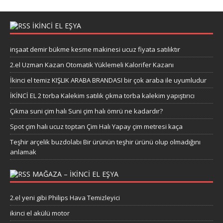
IKINCI EL EŞYA
inşaat demir bükme kesme makinesi ucuz fiyata satılıktır
2.el Uzman Kazan Otomatik Yüklemeli Kalorifer Kazanı
İkinci el temiz KIŞLIK ARABA BRANDASI bir çok araba ile uyumludur
İKİNCİ EL 2 torba Kalekim satılık çıkma torba kalekim yapıştırıcı
Çıkma suni çim halı Suni çim halı ömrü ne kadardır?
Spot çim halı ucuz toptan Çim Halı Yapay çim metresi kaça
Teşhir arçelik buzdolabı Bir ürünün teşhir ürünü olup olmadığını
anlamak
MAĞAZA – IKINCI EL EŞYA
2.el yeni gibi Philips Hava Temizleyici
ikinci el akülü motor