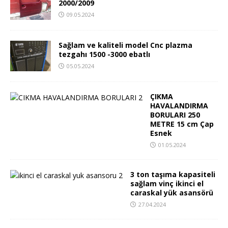
2000/2009
09.05.2024
Sağlam ve kaliteli model Cnc plazma
tezgahı 1500 -3000 ebatlı
05.05.2024
ÇIKMA
HAVALANDIRMA
BORULARI 250
METRE 15 cm Çap
Esnek
01.05.2024
3 ton taşıma kapasiteli
sağlam vinç ikinci el
caraskal yük asansörü
27.04.2024