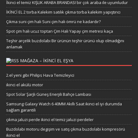
İkinci el temiz KIŞLIK ARABA BRANDASI bir çok araba ile uyumludur
İKİNCİ EL 2 torba Kalekim satılık çıkma torba kalekim yapıştırıcı
Çıkma suni çim halı Suni çim halı ömrü ne kadardır?
Spot çim halı ucuz toptan Çim Halı Yapay çim metresi kaça
Teşhir arçelik buzdolabı Bir ürünün teşhir ürünü olup olmadığını
anlamak
MAĞAZA – IKINCI EL EŞYA
2.el yeni gibi Philips Hava Temizleyici
ikinci el akülü motor
Spot Solar Şarjlı Güneş Enerjili Bahçe Lambası
Samsung Galaxy Watch 6 40MM Akıllı Saat ikinci el iyi durumda
sağlam garantili
çıkma jaluzi perde ikinci el temiz jaluzi perdeler
Buzdolabi motoru degişim ve satış çıkma buzdolabi kompresörü
ikinci el