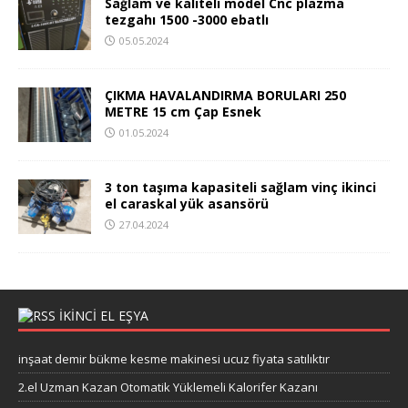
Sağlam ve kaliteli model Cnc plazma
tezgahı 1500 -3000 ebatlı
05.05.2024
ÇIKMA HAVALANDIRMA BORULARI 250
METRE 15 cm Çap Esnek
01.05.2024
3 ton taşıma kapasiteli sağlam vinç ikinci
el caraskal yük asansörü
27.04.2024
IKINCI EL EŞYA
inşaat demir bükme kesme makinesi ucuz fiyata satılıktır
2.el Uzman Kazan Otomatik Yüklemeli Kalorifer Kazanı