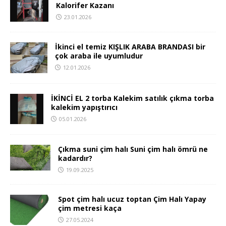
Kalorifer Kazanı
23.01.2026
İkinci el temiz KIŞLIK ARABA BRANDASI bir
çok araba ile uyumludur
12.01.2026
İKİNCİ EL 2 torba Kalekim satılık çıkma torba
kalekim yapıştırıcı
05.01.2026
Çıkma suni çim halı Suni çim halı ömrü ne
kadardır?
19.09.2025
Spot çim halı ucuz toptan Çim Halı Yapay
çim metresi kaça
27.05.2024