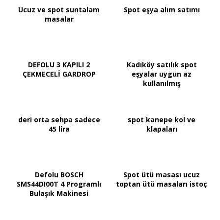
Ucuz ve spot suntalam
Spot eşya alım satımı
masalar
DEFOLU 3 KAPILI 2
Kadıköy satılık spot
ÇEKMECELİ GARDROP
eşyalar uygun az
kullanılmış
deri orta sehpa sadece
spot kanepe kol ve
45 lira
klapaları
Defolu BOSCH
Spot ütü masası ucuz
SMS44DI00T 4 Programlı
toptan ütü masaları istoç
Bulaşık Makinesi