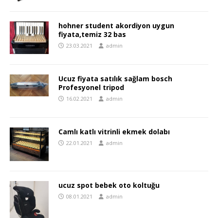
hohner student akordiyon uygun
fiyata,temiz 32 bas
23.03.2021
admin
Ucuz fiyata satılık sağlam bosch
Profesyonel tripod
16.02.2021
admin
Camlı katlı vitrinli ekmek dolabı
22.01.2021
admin
ucuz spot bebek oto koltuğu
08.01.2021
admin