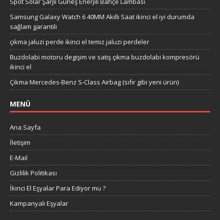
Spot Solar Şarjlı Güneş Enerjili Bahçe Lambası
Samsung Galaxy Watch 6 40MM Akıllı Saat ikinci el iyi durumda
sağlam garantili
çıkma jaluzi perde ikinci el temiz jaluzi perdeler
Buzdolabi motoru degişim ve satış çıkma buzdolabi kompresörü
ikinci el
Çıkma Mercedes-Benz S-Class Airbag (sıfır gibi yeni ürün)
MENÜ
Ana Sayfa
İletişim
E-Mail
Gizlilik Politikası
İkinci El Eşyalar Para Ediyor mu ?
Kampanyalı Eşyalar