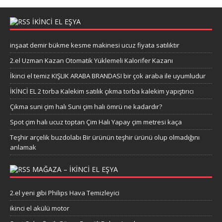
IKINCI EL EŞYA
inşaat demir bükme kesme makinesi ucuz fiyata satılıktır
2.el Uzman Kazan Otomatik Yüklemeli Kalorifer Kazanı
İkinci el temiz KIŞLIK ARABA BRANDASI bir çok araba ile uyumludur
İKİNCİ EL 2 torba Kalekim satılık çıkma torba kalekim yapıştırıcı
Çıkma suni çim halı Suni çim halı ömrü ne kadardır?
Spot çim halı ucuz toptan Çim Halı Yapay çim metresi kaça
Teşhir arçelik buzdolabı Bir ürünün teşhir ürünü olup olmadığını
anlamak
MAĞAZA – IKINCI EL EŞYA
2.el yeni gibi Philips Hava Temizleyici
ikinci el akülü motor