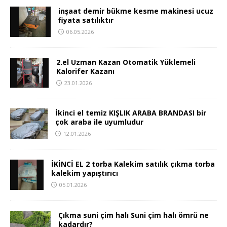
inşaat demir bükme kesme makinesi ucuz
fiyata satılıktır
06.05.2026
2.el Uzman Kazan Otomatik Yüklemeli
Kalorifer Kazanı
23.01.2026
İkinci el temiz KIŞLIK ARABA BRANDASI bir
çok araba ile uyumludur
12.01.2026
İKİNCİ EL 2 torba Kalekim satılık çıkma torba
kalekim yapıştırıcı
05.01.2026
Çıkma suni çim halı Suni çim halı ömrü ne
kadardır?