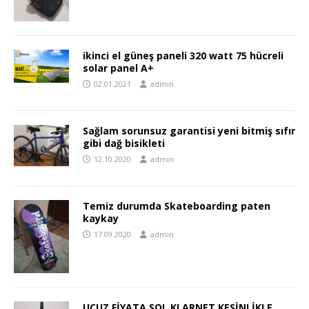
ikinci el güneş paneli 320 watt 75 hücreli
solar panel A+
02.01.2021
admin
Sağlam sorunsuz garantisi yeni bitmiş sıfır
gibi dağ bisikleti
12.10.2020
admin
Temiz durumda Skateboarding paten
kaykay
17.09.2020
admin
UCUZ FİYATA SOL KLARNET KESİNLİKLE