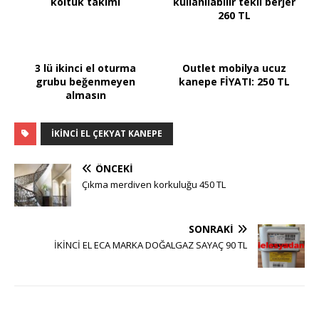
koltuk takımı
kullanılabilir tekli berjer
260 TL
3 lü ikinci el oturma
Outlet mobilya ucuz
grubu beğenmeyen
kanepe FİYATI: 250 TL
almasın
IKINCI EL ÇEKYAT KANEPE
ÖNCEKI
Çıkma merdiven korkuluğu 450 TL
SONRAKI
İKİNCİ EL ECA MARKA DOĞALGAZ SAYAÇ 90 TL