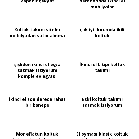
kapanır çekyat
beraberinde ikinci el
mobilyalar
Koltuk takımı siteler
çok iyi durumda ikili
mobilyadan satın alınma
koltuk
şişliden ikinci el eşya
İkinci el L tipi koltuk
satmak istiyorum
takımı
komple ev eşyası
ikinci el son derece rahat
Eski koltuk takımı
bir kanepe
satmak istiyorum
Mor eflatun koltuk
El oyması klasik koltuk