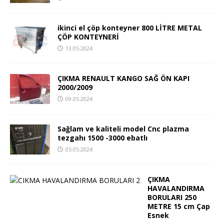
ikinci el çöp konteyner 800 LİTRE METAL
ÇÖP KONTEYNERİ
13.05.2024
ÇIKMA RENAULT KANGO SAĞ ÖN KAPI
2000/2009
09.05.2024
Sağlam ve kaliteli model Cnc plazma
tezgahı 1500 -3000 ebatlı
05.05.2024
ÇIKMA
HAVALANDIRMA
BORULARI 250
METRE 15 cm Çap
Esnek