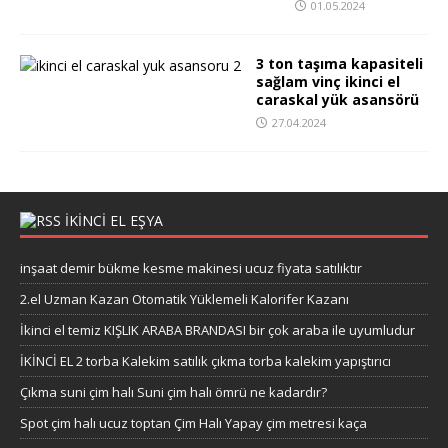
01.05.2024
3 ton taşıma kapasiteli
sağlam vinç ikinci el
caraskal yük asansörü
27.04.2024
IKINCI EL EŞYA
inşaat demir bükme kesme makinesi ucuz fiyata satılıktır
2.el Uzman Kazan Otomatik Yüklemeli Kalorifer Kazanı
İkinci el temiz KIŞLIK ARABA BRANDASI bir çok araba ile uyumludur
İKİNCİ EL 2 torba Kalekim satılık çıkma torba kalekim yapıştırıcı
Çıkma suni çim halı Suni çim halı ömrü ne kadardır?
Spot çim halı ucuz toptan Çim Halı Yapay çim metresi kaça