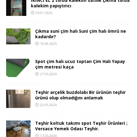
İKİNCİ EL 2 torba Kalekim satılık çıkma torba
kalekim yapıştırıcı
05.01.2026
Çıkma suni çim halı Suni çim halı ömrü ne
kadardır?
19.09.2025
Spot çim halı ucuz toptan Çim Halı Yapay
çim metresi kaça
27.05.2024
Teşhir arçelik buzdolabı Bir ürünün teşhir
ürünü olup olmadığını anlamak
23.05.2024
Teşhir koltuk takımı spot Teşhir Ürünleri ;
Versace Yemek Odası Teşhir.
17.05.2024