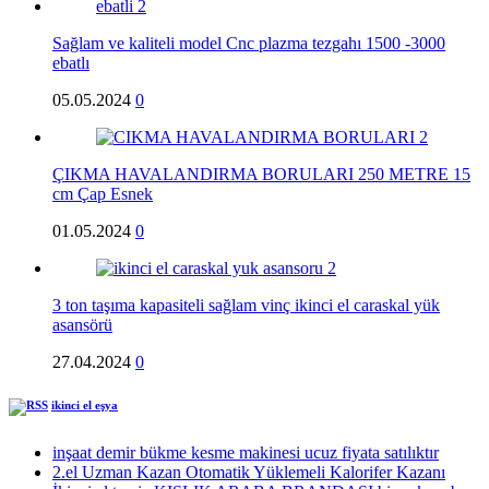
Sağlam ve kaliteli model Cnc plazma tezgahı 1500 -3000
ebatlı
05.05.2024
0
ÇIKMA HAVALANDIRMA BORULARI 250 METRE 15
cm Çap Esnek
01.05.2024
0
3 ton taşıma kapasiteli sağlam vinç ikinci el caraskal yük
asansörü
27.04.2024
0
ikinci el eşya
inşaat demir bükme kesme makinesi ucuz fiyata satılıktır
2.el Uzman Kazan Otomatik Yüklemeli Kalorifer Kazanı