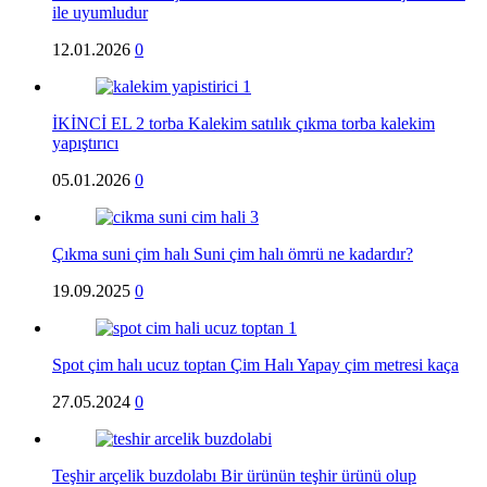
ile uyumludur
12.01.2026
0
İKİNCİ EL 2 torba Kalekim satılık çıkma torba kalekim
yapıştırıcı
05.01.2026
0
Çıkma suni çim halı Suni çim halı ömrü ne kadardır?
19.09.2025
0
Spot çim halı ucuz toptan Çim Halı Yapay çim metresi kaça
27.05.2024
0
Teşhir arçelik buzdolabı Bir ürünün teşhir ürünü olup