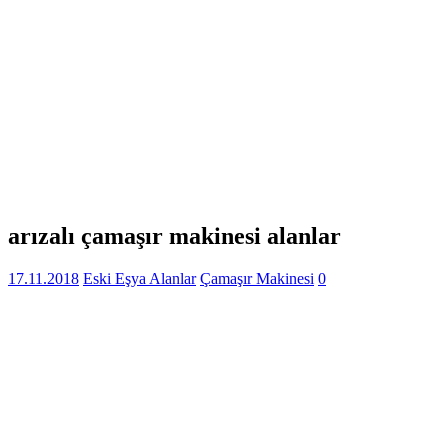
arızalı çamaşır makinesi alanlar
17.11.2018
Eski Eşya Alanlar
Çamaşır Makinesi
0