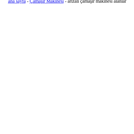
ana sayfa
-
Çamaşır Makinesi
-
arızalı çamaşır makinesi alanlar