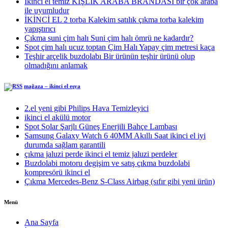
İkinci el temiz KIŞLIK ARABA BRANDASI bir çok araba
ile uyumludur
İKİNCİ EL 2 torba Kalekim satılık çıkma torba kalekim
yapıştırıcı
Çıkma suni çim halı Suni çim halı ömrü ne kadardır?
Spot çim halı ucuz toptan Çim Halı Yapay çim metresi kaça
Teşhir arçelik buzdolabı Bir ürünün teşhir ürünü olup
olmadığını anlamak
mağaza – ikinci el eşya
2.el yeni gibi Philips Hava Temizleyici
ikinci el akülü motor
Spot Solar Şarjlı Güneş Enerjili Bahçe Lambası
Samsung Galaxy Watch 6 40MM Akıllı Saat ikinci el iyi
durumda sağlam garantili
çıkma jaluzi perde ikinci el temiz jaluzi perdeler
Buzdolabi motoru degişim ve satış çıkma buzdolabi
kompresörü ikinci el
Çıkma Mercedes-Benz S-Class Airbag (sıfır gibi yeni ürün)
Menü
Ana Sayfa