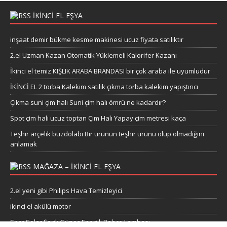
IKINCI EL EŞYA
inşaat demir bükme kesme makinesi ucuz fiyata satılıktır
2.el Uzman Kazan Otomatik Yüklemeli Kalorifer Kazanı
İkinci el temiz KIŞLIK ARABA BRANDASI bir çok araba ile uyumludur
İKİNCİ EL 2 torba Kalekim satılık çıkma torba kalekim yapıştırıcı
Çıkma suni çim halı Suni çim halı ömrü ne kadardır?
Spot çim halı ucuz toptan Çim Halı Yapay çim metresi kaça
Teşhir arçelik buzdolabı Bir ürünün teşhir ürünü olup olmadığını
anlamak
MAĞAZA – IKINCI EL EŞYA
2.el yeni gibi Philips Hava Temizleyici
ikinci el akülü motor
Spot Solar Şarjlı Güneş Enerjili Bahçe Lambası