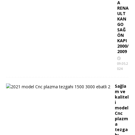
A
RENA
ULT
KAN
GO
SAĞ
ÖN
KAPI
2000/
2009
09.05.2
024
Sağla
m ve
kalitel
i
model
Cnc
plazm
a
tezga
hı