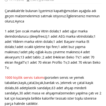
Çanakkale’de bulunan İşyerimizi kapattığımızdan aşağıda adı
geçen malzemelerimizi satmak istiyoruz.İlgilenirseniz memnun
oluruz.Ayrıca
1 adet Şen ocak marka Vitrin dolabı;1 adet uğur marka
derindondurucu (deepfreez);1 adet AEG marka vitrindolabı;1
adet Yıldırım marka vitrin dolabı;1 adet Başarır marka Et
dolabı;1adet ocaklı işletme tipi fırın;1 adet buz yapma
makinası;1adet piliç-oğlak-kuzu çevirme makinesi;4 adet
akvaryum;13 adet tablo ;2 adet 84ekran Beko TV;1 adet 70
ekran RegalTv;1 adet 70 ekran Profilo Tv;3 adet 70 ekran Beko
Tv;
1000 kişilik servis takımı
(porselen servis ve yemek
tabakları,kaşık,çatal,bıçak,bardak vs..)ekmek ve çatal-kaşık
dolabı,66 adetplastik sandalye,63 adet ahşap minderli
sandalye,30 adet masa ve ahşapmalzemeden yapılma çatı ve 2
kat için kazanıyla birlikte kalorifer tesisatı ister toplu istenirse
parça halinde satılıktır.