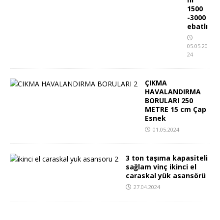
1500
-3000
ebatlı
05.05.20
24
ÇIKMA
HAVALANDIRMA
BORULARI 250
METRE 15 cm Çap
Esnek
01.05.2024
3 ton taşıma kapasiteli
sağlam vinç ikinci el
caraskal yük asansörü
27.04.2024