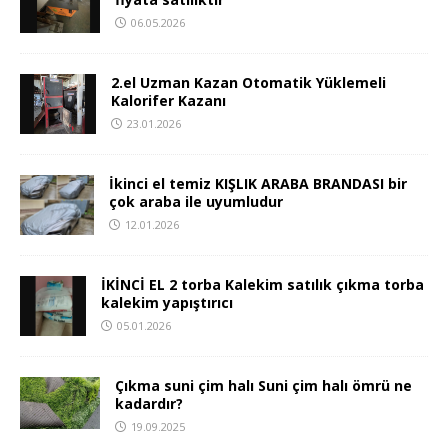
06.05.2026
2.el Uzman Kazan Otomatik Yüklemeli
Kalorifer Kazanı
23.01.2026
İkinci el temiz KIŞLIK ARABA BRANDASI bir
çok araba ile uyumludur
12.01.2026
İKİNCİ EL 2 torba Kalekim satılık çıkma torba
kalekim yapıştırıcı
05.01.2026
Çıkma suni çim halı Suni çim halı ömrü ne
kadardır?
19.09.2025