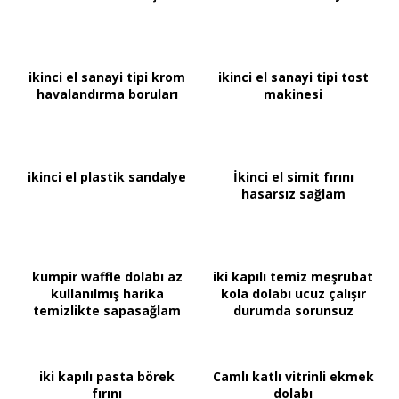
ikinci el sanayi tipi krom
ikinci el sanayi tipi tost
havalandırma boruları
makinesi
ikinci el plastik sandalye
İkinci el simit fırını
hasarsız sağlam
kumpir waffle dolabı az
iki kapılı temiz meşrubat
kullanılmış harika
kola dolabı ucuz çalışır
temizlikte sapasağlam
durumda sorunsuz
iki kapılı pasta börek
Camlı katlı vitrinli ekmek
fırını
dolabı