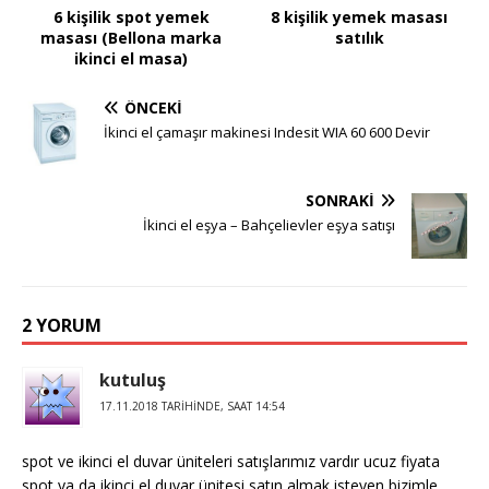
6 kişilik spot yemek
8 kişilik yemek masası
masası (Bellona marka
satılık
ikinci el masa)
ÖNCEKI
İkinci el çamaşır makinesi Indesit WIA 60 600 Devir
SONRAKI
İkinci el eşya – Bahçelievl​er eşya satışı
2 YORUM
kutuluş
17.11.2018 TARIHINDE, SAAT 14:54
spot ve ikinci el duvar üniteleri satışlarımız vardır ucuz fiyata
spot ya da ikinci el duvar ünitesi satın almak isteyen bizimle