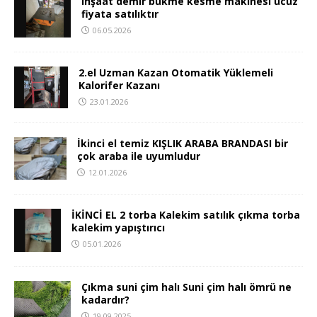
inşaat demir bükme kesme makinesi ucuz
fiyata satılıktır
06.05.2026
2.el Uzman Kazan Otomatik Yüklemeli
Kalorifer Kazanı
23.01.2026
İkinci el temiz KIŞLIK ARABA BRANDASI bir
çok araba ile uyumludur
12.01.2026
İKİNCİ EL 2 torba Kalekim satılık çıkma torba
kalekim yapıştırıcı
05.01.2026
Çıkma suni çim halı Suni çim halı ömrü ne
kadardır?
19.09.2025