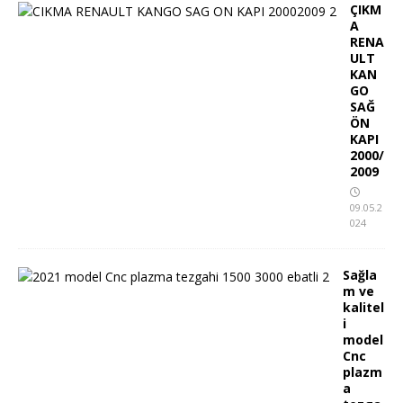
ÇIKM
A
RENA
ULT
KAN
GO
SAĞ
ÖN
KAPI
2000/
2009
09.05.2
024
Sağla
m ve
kalitel
i
model
Cnc
plazm
a