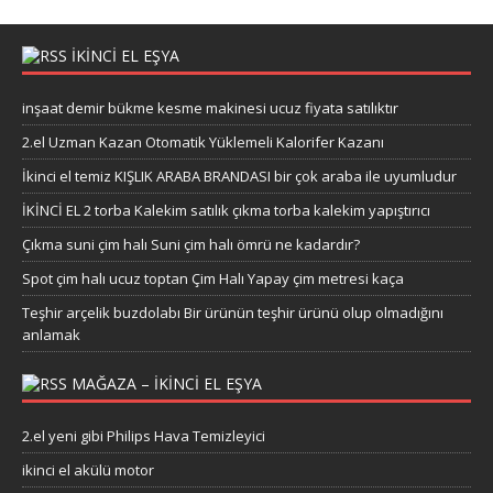
IKINCI EL EŞYA
inşaat demir bükme kesme makinesi ucuz fiyata satılıktır
2.el Uzman Kazan Otomatik Yüklemeli Kalorifer Kazanı
İkinci el temiz KIŞLIK ARABA BRANDASI bir çok araba ile uyumludur
İKİNCİ EL 2 torba Kalekim satılık çıkma torba kalekim yapıştırıcı
Çıkma suni çim halı Suni çim halı ömrü ne kadardır?
Spot çim halı ucuz toptan Çim Halı Yapay çim metresi kaça
Teşhir arçelik buzdolabı Bir ürünün teşhir ürünü olup olmadığını
anlamak
MAĞAZA – IKINCI EL EŞYA
2.el yeni gibi Philips Hava Temizleyici
ikinci el akülü motor