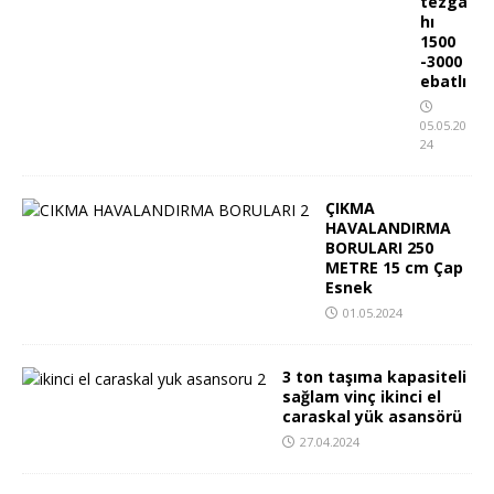
tezga
hı
1500
-3000
ebatlı
05.05.20
24
ÇIKMA
HAVALANDIRMA
BORULARI 250
METRE 15 cm Çap
Esnek
01.05.2024
3 ton taşıma kapasiteli
sağlam vinç ikinci el
caraskal yük asansörü
27.04.2024