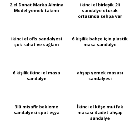
2.el Donat Marka Almina
ikinci el birleşik 2li
Model yemek takımı
sandalye oturak
ortasında sehpa var
ikinci el ofis sandalyesi
6 kişilik bahçe için plastik
çok rahat ve sağlam
masa sandalye
6 kişilik ikinci el masa
ahşap yemek masası
sandalye
sandalyesi
3lü misafir bekleme
İkinci el köşe mutfak
sandalyesi spot eşya
masası 4 adet ahşap
sandalye