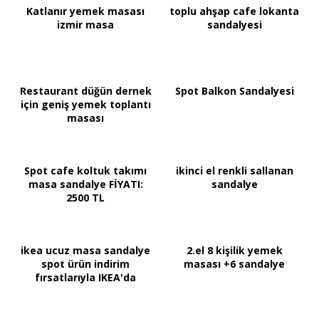
Katlanır yemek masası
toplu ahşap cafe lokanta
izmir masa
sandalyesi
Restaurant düğün dernek
Spot Balkon Sandalyesi
için geniş yemek toplantı
masası
Spot cafe koltuk takımı
ikinci el renkli sallanan
masa sandalye FİYATI:
sandalye
2500 TL
ikea ucuz masa sandalye
2.el 8 kişilik yemek
spot ürün indirim
masası +6 sandalye
fırsatlarıyla IKEA'da