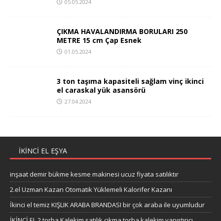
05.05.2024
ÇIKMA HAVALANDIRMA BORULARI 250
METRE 15 cm Çap Esnek
01.05.2024
3 ton taşıma kapasiteli sağlam vinç ikinci
el caraskal yük asansörü
27.04.2024
IKINCI EL EŞYA
inşaat demir bükme kesme makinesi ucuz fiyata satılıktır
2.el Uzman Kazan Otomatik Yüklemeli Kalorifer Kazanı
İkinci el temiz KIŞLIK ARABA BRANDASI bir çok araba ile uyumludur
İKİNCİ EL 2 torba Kalekim satılık çıkma torba kalekim yapıştırıcı