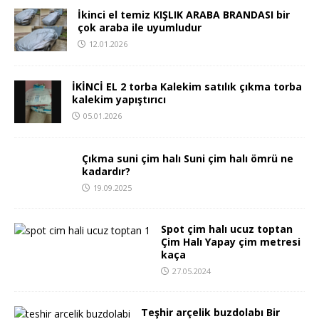
İkinci el temiz KIŞLIK ARABA BRANDASI bir
çok araba ile uyumludur
12.01.2026
İKİNCİ EL 2 torba Kalekim satılık çıkma torba
kalekim yapıştırıcı
05.01.2026
Çıkma suni çim halı Suni çim halı ömrü ne
kadardır?
19.09.2025
Spot çim halı ucuz toptan
Çim Halı Yapay çim metresi
kaça
27.05.2024
Teşhir arçelik buzdolabı Bir