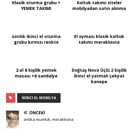
Klasik oturma grubu +
Koltuk takımı siteler
YEMEK TAKIMI
mobilyadan satın alınma
satılık ikinci el oturma
El oyması klasik koltuk
grubu kırmızı renkte
takımı meraklısına
2.el 8 kişilik yemek
Doğtaş Nova Üçlü 2 kişilik
masası +6 sandalye
ikinci el yatmalı çekyat
kanepe
IKINCI EL MOBILYA
ÖNCEKI
antika mumluk, meraklısına