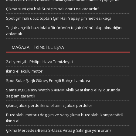
Çıkma suni çim halı Suni çim halı ömrü ne kadardır?
Spot çim halı ucuz toptan Çim Halı Yapay çim metresi kaça
Teşhir arçelik buzdolabı Bir ürünün teşhir ürünü olup olmadığını
anlamak
MAĞAZA – IKINCI EL EŞYA
2.el yeni gibi Philips Hava Temizleyici
ikinci el akülü motor
Spot Solar Şarjlı Güneş Enerjili Bahçe Lambası
Samsung Galaxy Watch 6 40MM Akıllı Saat ikinci el iyi durumda
sağlam garantili
çıkma jaluzi perde ikinci el temiz jaluzi perdeler
Buzdolabi motoru degişim ve satış çıkma buzdolabi kompresörü
ikinci el
Çıkma Mercedes-Benz S-Class Airbag (sıfır gibi yeni ürün)