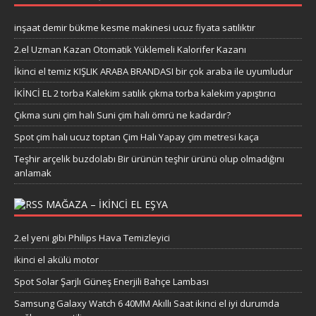
inşaat demir bükme kesme makinesi ucuz fiyata satılıktır
2.el Uzman Kazan Otomatik Yüklemeli Kalorifer Kazanı
İkinci el temiz KIŞLIK ARABA BRANDASI bir çok araba ile uyumludur
İKİNCİ EL 2 torba Kalekim satılık çıkma torba kalekim yapıştırıcı
Çıkma suni çim halı Suni çim halı ömrü ne kadardır?
Spot çim halı ucuz toptan Çim Halı Yapay çim metresi kaça
Teşhir arçelik buzdolabı Bir ürünün teşhir ürünü olup olmadığını
anlamak
MAĞAZA – IKINCI EL EŞYA
2.el yeni gibi Philips Hava Temizleyici
ikinci el akülü motor
Spot Solar Şarjlı Güneş Enerjili Bahçe Lambası
Samsung Galaxy Watch 6 40MM Akıllı Saat ikinci el iyi durumda