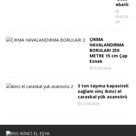
ebatlı
05.05.20
24
ÇIKMA
HAVALANDIRMA
BORULARI 250
METRE 15 cm Çap
Esnek
01.05.2024
3 ton taşıma kapasiteli
sağlam vinç ikinci el
caraskal yük asansörü
27.04.2024
IKINCI EL EŞYA