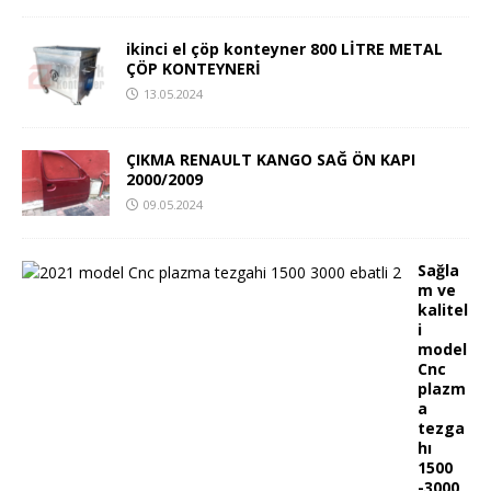
ikinci el çöp konteyner 800 LİTRE METAL
ÇÖP KONTEYNERİ
13.05.2024
ÇIKMA RENAULT KANGO SAĞ ÖN KAPI
2000/2009
09.05.2024
Sağla
m ve
kalitel
i
model
Cnc
plazm
a
tezga
hı
1500
-3000