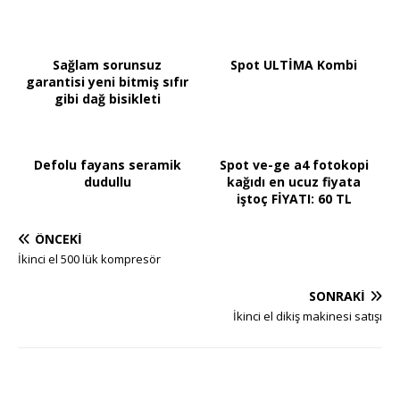
Sağlam sorunsuz
Spot ULTİMA Kombi
garantisi yeni bitmiş sıfır
gibi dağ bisikleti
Defolu fayans seramik
Spot ve-ge a4 fotokopi
dudullu
kağıdı en ucuz fiyata
iştoç FİYATI: 60 TL
ÖNCEKI
İkinci el 500 lük kompresör
SONRAKI
İkinci el dikiş makinesi satışı