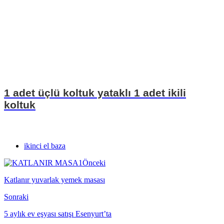
1 adet üçlü koltuk yataklı 1 adet ikili
koltuk
ikinci el baza
Önceki
Katlanır yuvarlak yemek masası
Sonraki
5 aylık ev eşyası satışı Esenyurt’ta