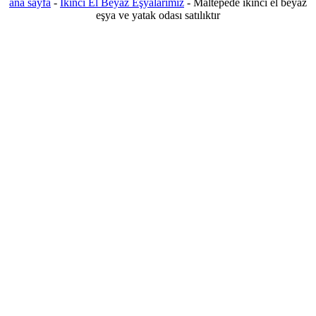
ana sayfa
-
İkinci El Beyaz Eşyalarımız
-
Maltepede ikinci el beyaz
eşya ve yatak odası satılıktır