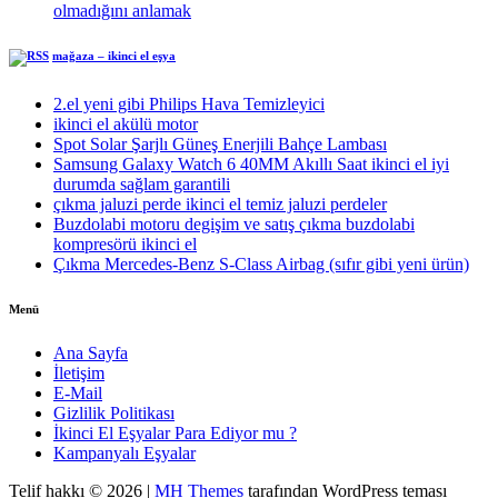
olmadığını anlamak
mağaza – ikinci el eşya
2.el yeni gibi Philips Hava Temizleyici
ikinci el akülü motor
Spot Solar Şarjlı Güneş Enerjili Bahçe Lambası
Samsung Galaxy Watch 6 40MM Akıllı Saat ikinci el iyi
durumda sağlam garantili
çıkma jaluzi perde ikinci el temiz jaluzi perdeler
Buzdolabi motoru degişim ve satış çıkma buzdolabi
kompresörü ikinci el
Çıkma Mercedes-Benz S-Class Airbag (sıfır gibi yeni ürün)
Menü
Ana Sayfa
İletişim
E-Mail
Gizlilik Politikası
İkinci El Eşyalar Para Ediyor mu ?
Kampanyalı Eşyalar
Telif hakkı © 2026 |
MH Themes
tarafından WordPress teması