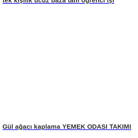
tek kişilik ucuz baza tam öğrenci işi
Gül ağacı kaplama YEMEK ODASI TAKIMI