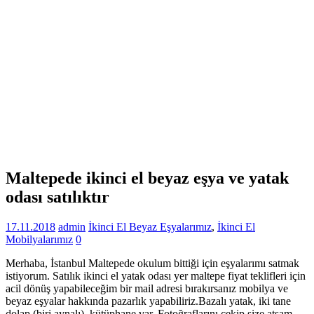
Maltepede ikinci el beyaz eşya ve yatak
odası satılıktır
17.11.2018
admin
İkinci El Beyaz Eşyalarımız
,
İkinci El
Mobilyalarımız
0
Merhaba, İstanbul Maltepede okulum bittiği için eşyalarımı satmak
istiyorum. Satılık ikinci el yatak odası yer maltepe fiyat teklifleri için
acil dönüş yapabileceğim bir mail adresi bırakırsanız mobilya ve
beyaz eşyalar hakkında pazarlık yapabiliriz.Bazalı yatak, iki tane
dolap (biri aynalı), kütüphane var. Fotoğraflarını çekip size atsam