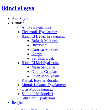
ikinci el eşya
Ana Sayfa
Ürünler
Antika Eşyalarımız
Elektronik Eşyalarımız
İkinci El Beyaz Eşyalarımız
Bulaşık Makinesi
Buzdolabı
Çamaşır Makinesi
Kombi
Set Üstü Ocak
İkinci El Mobilyalarımız
Masa Sandalye
Oturma Grupları
Salon Mobilyaları
Karışık Eşyalar Burada
Mutfak Lokanta Eşyalarımız
Ofis Mobilyalarımız
Satılık İş Makineleri
Sıfır Spot Eşyalarımız
İletişim