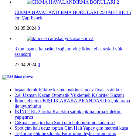
ÇIKMA HAVALANDIRMA BORULARI 250 METRE 15
cm Çap Esnek
01.05.2024
0
3 ton taşıma kapasiteli sağlam vinç ikinci el caraskal yük
asansörü
27.04.2024
0
ikinci el eşya
inşaat demir bükme kesme makinesi ucuz fiyata satılıktır
2.el Uzman Kazan Otomatik Yüklemeli Kalorifer Kazanı
İkinci el temiz KIŞLIK ARABA BRANDASI bir çok araba
ile uyumludur
İKİNCİ EL 2 torba Kalekim satılık çıkma torba kalekim
yapıştırıcı
Çıkma suni çim halı Suni çim halı ömrü ne kadardır?
Spot çim halı ucuz toptan Çim Halı Yapay çim metresi kaça
Teşhir arçelik buzdolabı Bir ürünün teşhir ürünü olup