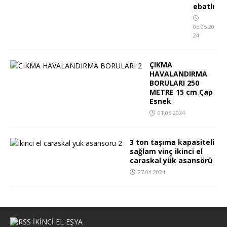
ebatlı
05.05.20
24
ÇIKMA
HAVALANDIRMA
BORULARI 250
METRE 15 cm Çap
Esnek
01.05.2024
3 ton taşıma kapasiteli
sağlam vinç ikinci el
caraskal yük asansörü
27.04.2024
IKINCI EL EŞYA