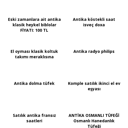
Eski zamanlara ait antika
Antika köstekli saat
klasik heykel biblolar
isveç doxa
FİYATI: 100 TL
El oyması klasik koltuk
Antika radyo philips
takımı meraklısına
Antika dolma tüfek
Komple satılık ikinci el ev
eşyası
Satılık antika fransız
ANTİKA OSMANLI TÜFEĞİ
saatleri
Osmanlı Hanedanlık
Tüfeği