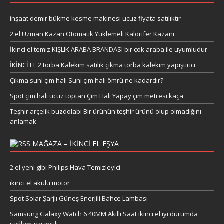
inşaat demir bükme kesme makinesi ucuz fiyata satılıktır
2.el Uzman Kazan Otomatik Yüklemeli Kalorifer Kazanı
İkinci el temiz KIŞLIK ARABA BRANDASI bir çok araba ile uyumludur
İKİNCİ EL 2 torba Kalekim satılık çıkma torba kalekim yapıştırıcı
Çıkma suni çim halı Suni çim halı ömrü ne kadardır?
Spot çim halı ucuz toptan Çim Halı Yapay çim metresi kaça
Teşhir arçelik buzdolabı Bir ürünün teşhir ürünü olup olmadığını
anlamak
MAĞAZA – IKINCI EL EŞYA
2.el yeni gibi Philips Hava Temizleyici
ikinci el akülü motor
Spot Solar Şarjlı Güneş Enerjili Bahçe Lambası
Samsung Galaxy Watch 6 40MM Akıllı Saat ikinci el iyi durumda
sağlam garantili