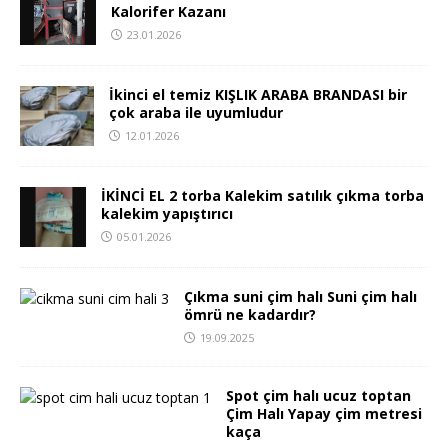
Kalorifer Kazanı
23.01.2026
İkinci el temiz KIŞLIK ARABA BRANDASI bir
çok araba ile uyumludur
12.01.2026
İKİNCİ EL 2 torba Kalekim satılık çıkma torba
kalekim yapıştırıcı
05.01.2026
Çıkma suni çim halı Suni çim halı
ömrü ne kadardır?
19.09.2025
Spot çim halı ucuz toptan
Çim Halı Yapay çim metresi
kaça