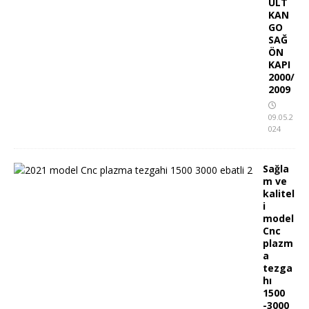
ULT
KAN
GO
SAĞ
ÖN
KAPI
2000/
2009
09.05.2
024
Sağla
m ve
kalitel
i
model
Cnc
plazm
a
tezga
hı
1500
-3000