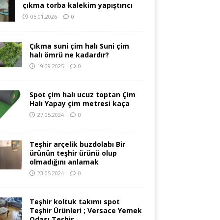
çıkma torba kalekim yapıştırıcı
05.01.2026
0
Çıkma suni çim halı Suni çim
halı ömrü ne kadardır?
19.09.2025
0
Spot çim halı ucuz toptan Çim
Halı Yapay çim metresi kaça
27.05.2024
0
Teşhir arçelik buzdolabı Bir
ürünün teşhir ürünü olup
olmadığını anlamak
23.05.2024
0
Teşhir koltuk takımı spot
Teşhir Ürünleri ; Versace Yemek
Odası Teşhir.