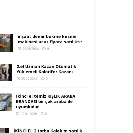
inşaat demir bükme kesme
makinesi ucuz fiyata satılıktır
06.05.2026
0
2.el Uzman Kazan Otomatik
Yüklemeli Kalorifer Kazanı
23.01.2026
0
İkinci el temiz KIŞLIK ARABA
BRANDASI bir çok araba ile
uyumludur
12.01.2026
0
İKİNCİ EL 2 torba Kalekim satılık