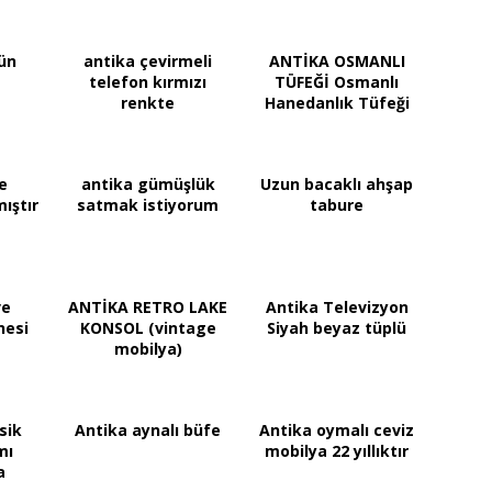
ün
antika çevirmeli
ANTİKA OSMANLI
telefon kırmızı
TÜFEĞİ Osmanlı
renkte
Hanedanlık Tüfeği
e
antika gümüşlük
Uzun bacaklı ahşap
mıştır
satmak istiyorum
tabure
ve
ANTİKA RETRO LAKE
Antika Televizyon
nesi
KONSOL (vintage
Siyah beyaz tüplü
mobilya)
sik
Antika aynalı büfe
Antika oymalı ceviz
mı
mobilya 22 yıllıktır
a