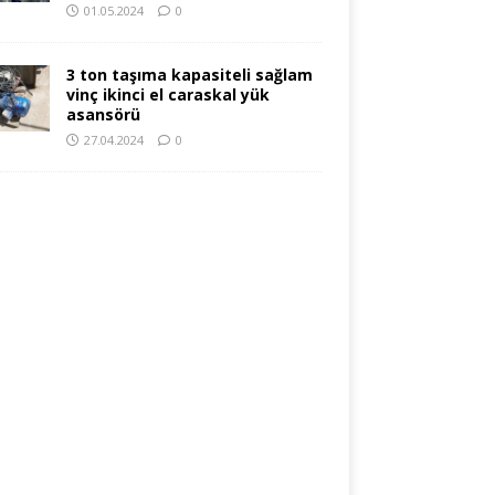
01.05.2024
0
3 ton taşıma kapasiteli sağlam
vinç ikinci el caraskal yük
asansörü
27.04.2024
0