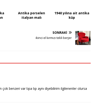
ika
Antika porselen
1940 yılına ait antika
an
italyan malı
küp
SONRAKI
ikinci el kırmızı tekli berjer
çok benzeri var tıpa tıp aynı diyebilirim ilgilenenler olursa