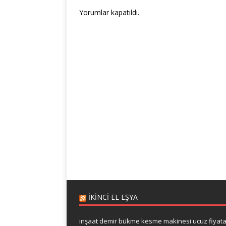
Yorumlar kapatıldı.
IKINCI EL EŞYA
inşaat demir bükme kesme makinesi ucuz fiyat