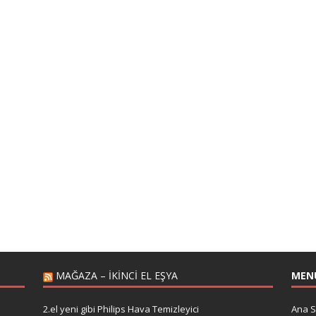
MAĞAZA – IKINCI EL EŞYA
MEN
a
2.el yeni gibi Philips Hava Temizleyici
Ana S