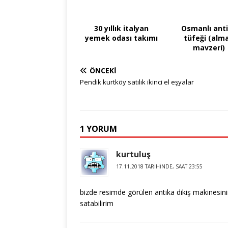
30 yıllık italyan
Osmanlı ant
yemek odası takımı
tüfeği (alm
mavzeri)
ÖNCEKI
Pendik kurtköy satılık ikinci el eşyalar
1 YORUM
kurtuluş
17.11.2018 TARIHINDE, SAAT 23:55
bizde resimde görülen antika dikiş makinesinin 
satabilirim