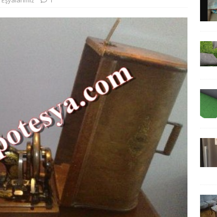
 Eşyalarımız
1