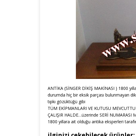
ANTİKA (SİNGER DİKİŞ MAKİNASI ) 1800 yıllar
durumda hiç bir eksik parçası bulunmayan di
tıpkı gözüktüğü gibi
TÜM EKİPMANLARI VE KUTUSU MEVCUTTUR
ÇALIŞIR HALDE…üzerinde SERİ NUMARASI MEVC
1800 yıllara ait olduğu antika eksperleri taraf
ilginizi çekebilecek ürünler: