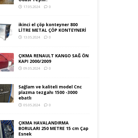
17.05.2024
0
ikinci el çöp konteyner 800
LİTRE METAL ÇÖP KONTEYNERİ
13.05.2024
0
ÇIKMA RENAULT KANGO SAĞ ÖN
KAPI 2000/2009
09.05.2024
0
Sağlam ve kaliteli model Cnc
plazma tezgahı 1500 -3000
ebatlı
05.05.2024
0
ÇIKMA HAVALANDIRMA
BORULARI 250 METRE 15 cm Çap
Esnek