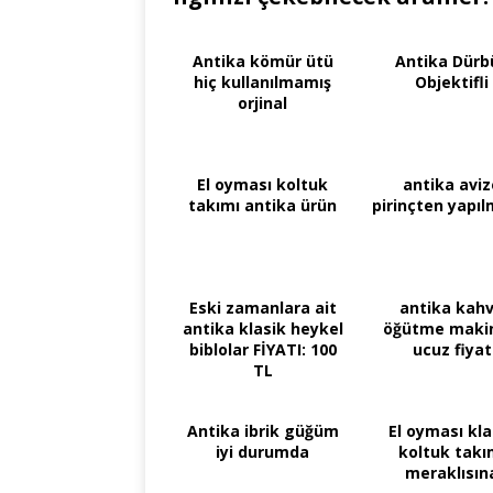
Antika kömür ütü
Antika Dürb
hiç kullanılmamış
Objektifli
orjinal
El oyması koltuk
antika aviz
takımı antika ürün
pirinçten yapıl
Eski zamanlara ait
antika kah
antika klasik heykel
öğütme maki
biblolar FİYATI: 100
ucuz fiyat
TL
Antika ibrik güğüm
El oyması kla
iyi durumda
koltuk takı
meraklısın