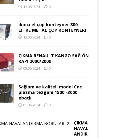
17.05.2024
0
ikinci el çöp konteyner 800
LİTRE METAL ÇÖP KONTEYNERİ
13.05.2024
0
ÇIKMA RENAULT KANGO SAĞ ÖN
KAPI 2000/2009
09.05.2024
0
Sağlam ve kaliteli model Cnc
plazma tezgahı 1500 -3000
ebatlı
05.05.2024
0
ÇIKMA
HAVAL
ANDIR