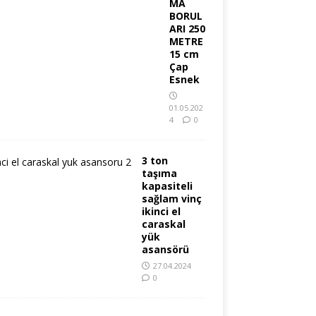
MA
BORUL
ARI 250
METRE
15 cm
Çap
Esnek
01.05.202
4
0
3 ton
taşıma
kapasiteli
sağlam vinç
ikinci el
caraskal
yük
asansörü
27.04.2024
0