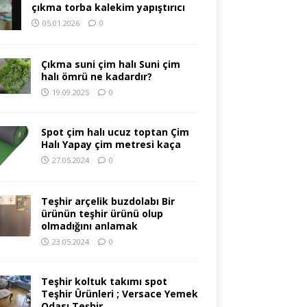
çıkma torba kalekim yapıştırıcı
05.01.2026
0
Çıkma suni çim halı Suni çim
halı ömrü ne kadardır?
19.09.2025
0
Spot çim halı ucuz toptan Çim
Halı Yapay çim metresi kaça
27.05.2024
0
Teşhir arçelik buzdolabı Bir
ürünün teşhir ürünü olup
olmadığını anlamak
23.05.2024
0
Teşhir koltuk takımı spot
Teşhir Ürünleri ; Versace Yemek
Odası Teşhir.