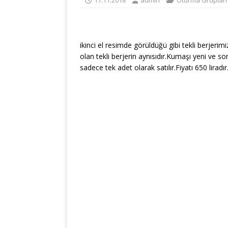
17.11.2018
admin
Oturma Grupları
ikinci el resimde görüldüğü gibi tekli berjerim
olan tekli berjerin aynısıdır.Kumaşı yeni ve s
sadece tek adet olarak satılır.Fiyatı 650 liradır