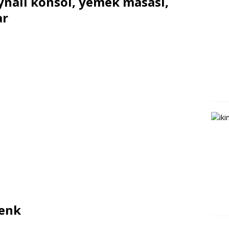
 aynalı konsol, yemek masası,
ar
renk