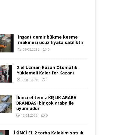
inşaat demir bükme kesme
makinesi ucuz fiyata satılıktır
06.05.2026
0
2.el Uzman Kazan Otomatik
Yüklemeli Kalorifer Kazanı
23.01.2026
0
İkinci el temiz KIŞLIK ARABA
BRANDASI bir çok araba ile
uyumludur
12.01.2026
0
İKİNCİ EL 2 torba Kalekim satılık