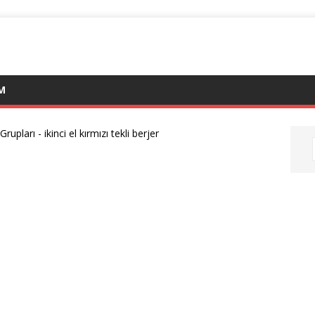
IM
Grupları
-
ikinci el kırmızı tekli berjer