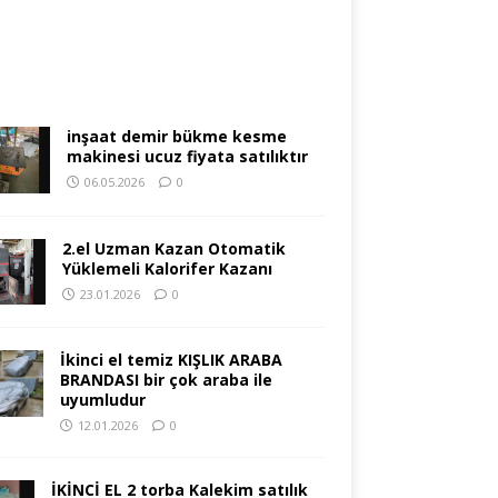
inşaat demir bükme kesme
makinesi ucuz fiyata satılıktır
06.05.2026
0
2.el Uzman Kazan Otomatik
Yüklemeli Kalorifer Kazanı
23.01.2026
0
İkinci el temiz KIŞLIK ARABA
BRANDASI bir çok araba ile
uyumludur
12.01.2026
0
İKİNCİ EL 2 torba Kalekim satılık