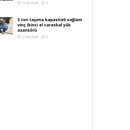
01.05.2024
0
3 ton taşıma kapasiteli sağlam
vinç ikinci el caraskal yük
asansörü
27.04.2024
0