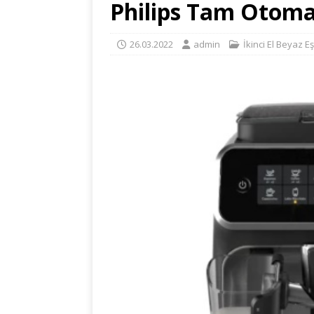
Philips Tam Otoma
26.03.2022
admin
İkinci El Beyaz E