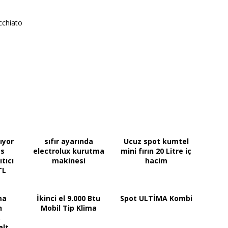
cchiato
ıyor
sıfır ayarında
Ucuz spot kumtel
as
electrolux kurutma
mini fırın 20 Litre iç
ıtıcı
makinesi
hacim
TL
ma
İkinci el 9.000 Btu
Spot ULTİMA Kombi
n
Mobil Tip Klima
,
alt