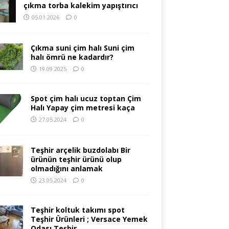
çıkma torba kalekim yapıştırıcı
05.01.2026
0
Çıkma suni çim halı Suni çim
halı ömrü ne kadardır?
19.09.2025
0
Spot çim halı ucuz toptan Çim
Halı Yapay çim metresi kaça
27.05.2024
0
Teşhir arçelik buzdolabı Bir
ürünün teşhir ürünü olup
olmadığını anlamak
23.05.2024
0
Teşhir koltuk takımı spot
Teşhir Ürünleri ; Versace Yemek
Odası Teşhir.