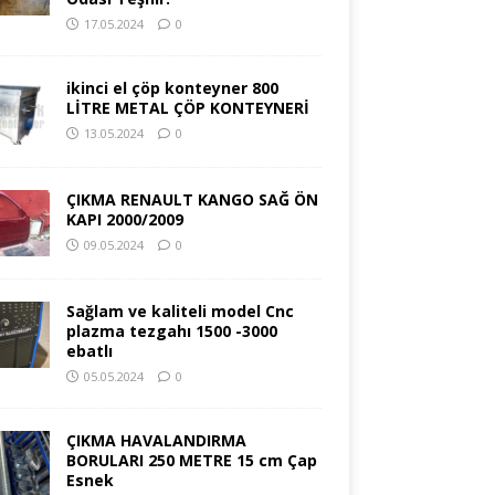
17.05.2024
0
ikinci el çöp konteyner 800
LİTRE METAL ÇÖP KONTEYNERİ
13.05.2024
0
ÇIKMA RENAULT KANGO SAĞ ÖN
KAPI 2000/2009
09.05.2024
0
Sağlam ve kaliteli model Cnc
plazma tezgahı 1500 -3000
ebatlı
05.05.2024
0
ÇIKMA HAVALANDIRMA
BORULARI 250 METRE 15 cm Çap
Esnek