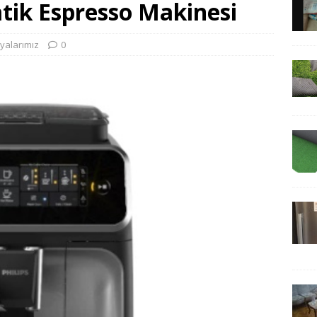
tik Espresso Makinesi
şyalarımız
0