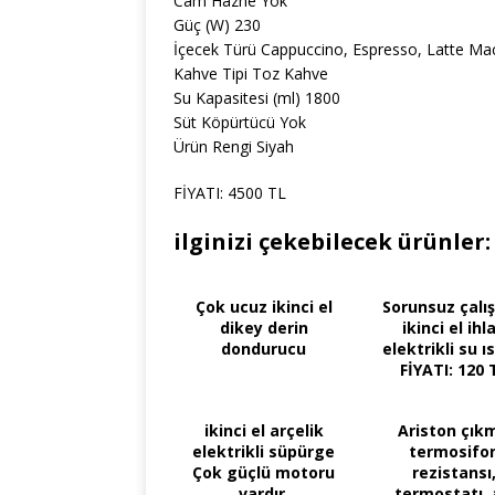
Cam Hazne Yok
Güç (W) 230
İçecek Türü Cappuccino, Espresso, Latte Ma
Kahve Tipi Toz Kahve
Su Kapasitesi (ml) 1800
Süt Köpürtücü Yok
Ürün Rengi Siyah
FİYATI: 4500 TL
ilginizi çekebilecek ürünler:
Çok ucuz ikinci el
Sorunsuz çalış
dikey derin
ikinci el ihl
dondurucu
elektrikli su ıs
FİYATI: 120 
ikinci el arçelik
Ariston çık
elektrikli süpürge
termosifo
Çok güçlü motoru
rezistansı
vardır.
termostatı, 